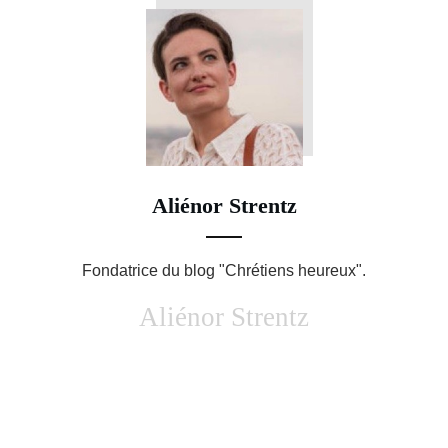
bo
tte
ts
er
ag
ok
r
A
es
er
pp
t
Aliénor Strentz
Fondatrice du blog "Chrétiens heureux".
Aliénor Strentz