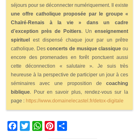
séjours pour se déconnecter numériquement. Il existe
une offre catholique proposée par le groupe «
Chaïré-Renais à la vie » dans un cadre
d’exception près de Poitiers
. Un
enseignement
spirituel
est dispensé chaque jour par un prêtre
catholique. Des
concerts de musique classique
ou
encore des promenades en forêt ponctuent aussi
cette déconnection « salutaire ». Je suis très
heureuse à la perspective de participer un jour à ces
séminaires avec une proposition de
coaching
biblique
. Pour en savoir plus, rendez-vous sur la
page :
https://www.domainelecastel.fr/detox-digitale
Fa
T
W
Pi
Pa
ce
wi
ha
nt
rt