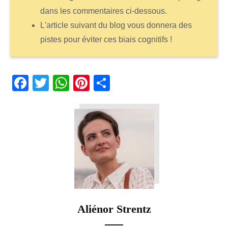
dans les commentaires ci-dessous.
L'article suivant du blog vous donnera des
pistes pour éviter ces biais cognitifs !
Fa
T
W
Pi
Pa
ce
wi
ha
nt
rt
bo
tte
ts
er
ag
ok
r
A
es
er
pp
t
Aliénor Strentz