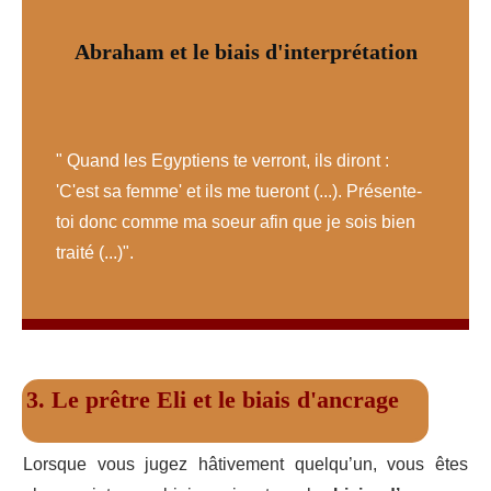
Abraham et le biais d'interprétation
" Quand les Egyptiens te verront, ils diront :
'C'est sa femme' et ils me tueront (...). Présente-
toi donc comme ma soeur afin que je sois bien
traité (...)".
3. Le prêtre Eli et le biais d'ancrage
Lorsque vous jugez hâtivement quelqu’un, vous êtes