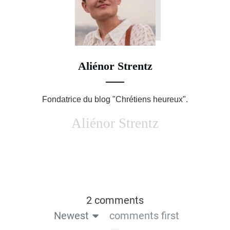
pp
t
Aliénor Strentz
Fondatrice du blog "Chrétiens heureux".
Aliénor Strentz
2 comments
Newest
comments first