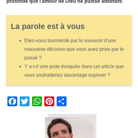
profonde que l’amour de Dieu ne puisse atteindre.
La parole est à vous
Etes-vous tourmenté par le souvenir d'une
mauvaise décision que vous avez prise par le
passé ?
Y a-t-il une piste évoquée dans cet article que
vous souhaiteriez davantage explorer ?
Fa
T
W
Pi
Pa
ce
wi
ha
nt
rt
bo
tte
ts
er
ag
ok
r
A
es
er