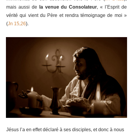
mais aussi de
la venue du Consolateur
, « l’Esprit de
vérité qui vient du Père et rendra témoignage de moi »
(
Jn 15,26
).
Jésus l’a en effet déclaré à ses disciples, et donc à nous