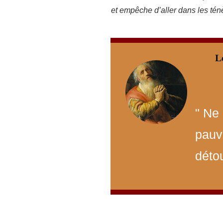
et empêche d’aller dans les té
L
" Ne
pauv
détou