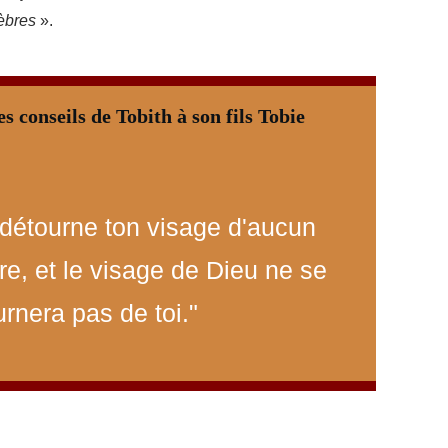
nèbres
».
es conseils de Tobith à son fils Tobie
 détourne ton visage d'aucun
re, et le visage de Dieu ne se
rnera pas de toi."